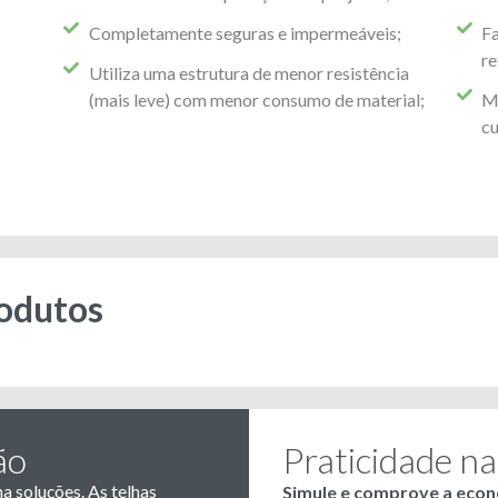
Completamente seguras e impermeáveis;
Fa
re
Utiliza uma estrutura de menor resistência
(mais leve) com menor consumo de material;
Ma
cu
rodutos
ão
Praticidade na
a soluções. As telhas
Simule e comprove a econ