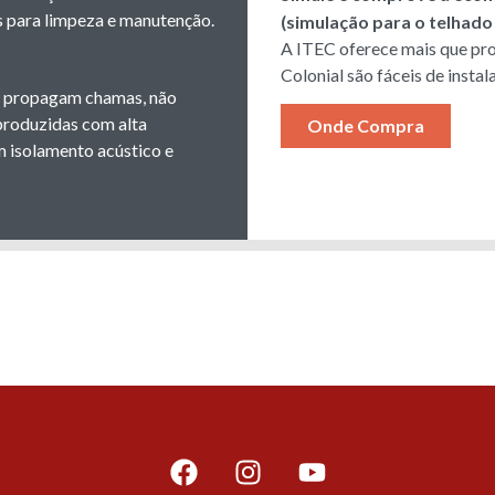
as para limpeza e manutenção.
(simulação para o telhado
A ITEC oferece mais que pro
Colonial são fáceis de insta
não propagam chamas, não
produzidas com alta
Onde Compra
 isolamento acústico e