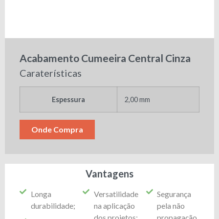
Acabamento Cumeeira Central Cinza
Caraterísticas
Espessura
2,00 mm
Onde Compra
Vantagens
Longa
Versatilidade
Segurança
durabilidade;
na aplicação
pela não
dos projetos;
propagação