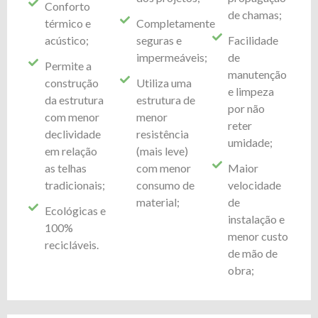
Conforto
de chamas;
térmico e
Completamente
acústico;
seguras e
Facilidade
impermeáveis;
de
Permite a
manutenção
construção
Utiliza uma
e limpeza
da estrutura
estrutura de
por não
com menor
menor
reter
declividade
resistência
umidade;
em relação
(mais leve)
as telhas
com menor
Maior
tradicionais;
consumo de
velocidade
material;
de
Ecológicas e
instalação e
100%
menor custo
recicláveis.
de mão de
obra;