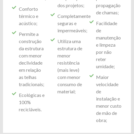
dos projetos;
propagação
Conforto
de chamas;
térmico e
Completamente
acústico;
seguras e
Facilidade
impermeáveis;
de
Permite a
manutenção
construção
Utiliza uma
e limpeza
da estrutura
estrutura de
por não
com menor
menor
reter
declividade
resistência
umidade;
em relação
(mais leve)
as telhas
com menor
Maior
tradicionais;
consumo de
velocidade
material;
de
Ecológicas e
instalação e
100%
menor custo
recicláveis.
de mão de
obra;