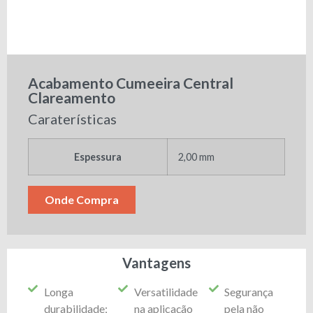
Acabamento Cumeeira Central
Clareamento
Caraterísticas
Espessura
2,00 mm
Onde Compra
Vantagens
Longa
Versatilidade
Segurança
durabilidade;
na aplicação
pela não