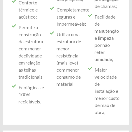
Conforto
de chamas;
térmico e
Completamente
acústico;
seguras e
Facilidade
impermeáveis;
de
Permite a
manutenção
construção
Utiliza uma
e limpeza
da estrutura
estrutura de
por não
com menor
menor
reter
declividade
resistência
umidade;
em relação
(mais leve)
as telhas
com menor
Maior
tradicionais;
consumo de
velocidade
material;
de
Ecológicas e
instalação e
100%
menor custo
recicláveis.
de mão de
obra;