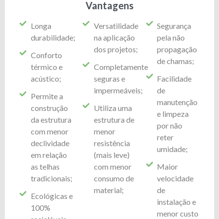
Vantagens
Longa
Versatilidade
Segurança
durabilidade;
na aplicação
pela não
dos projetos;
propagação
Conforto
de chamas;
térmico e
Completamente
acústico;
seguras e
Facilidade
impermeáveis;
de
Permite a
manutenção
construção
Utiliza uma
e limpeza
da estrutura
estrutura de
por não
com menor
menor
reter
declividade
resistência
umidade;
em relação
(mais leve)
as telhas
com menor
Maior
tradicionais;
consumo de
velocidade
material;
de
Ecológicas e
instalação e
100%
menor custo