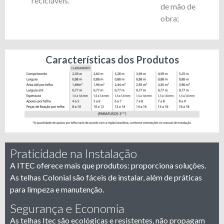
recicláveis.
de mão de
obra;
Características dos Produtos
Praticidade na Instalação
A ITEC oferece mais que produtos: proporciona soluções.
As telhas Colonial são fáceis de instalar, além de práticas
para limpeza e manutenção.
Segurança e Economia
As telhas Itec são ecológicas e resistentes, não propagam