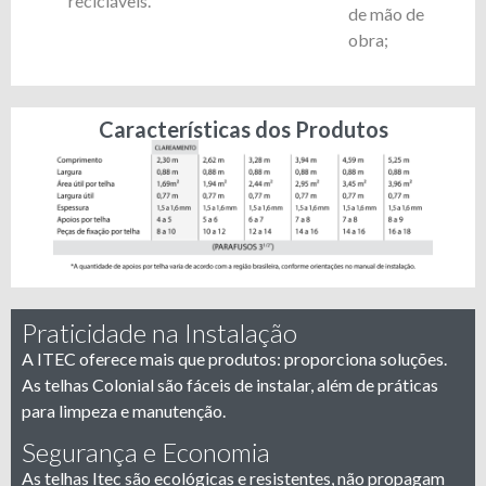
recicláveis.
de mão de
obra;
Características dos Produtos
Praticidade na Instalação
A ITEC oferece mais que produtos: proporciona soluções.
As telhas Colonial são fáceis de instalar, além de práticas
para limpeza e manutenção.
Segurança e Economia
As telhas Itec são ecológicas e resistentes, não propagam