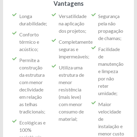
Vantagens
Longa
Versatilidade
Segurança
durabilidade;
na aplicação
pela não
dos projetos;
propagação
Conforto
de chamas;
térmico e
Completamente
acústico;
seguras e
Facilidade
impermeáveis;
de
Permite a
manutenção
construção
Utiliza uma
e limpeza
da estrutura
estrutura de
por não
com menor
menor
reter
declividade
resistência
umidade;
em relação
(mais leve)
as telhas
com menor
Maior
tradicionais;
consumo de
velocidade
material;
de
Ecológicas e
instalação e
100%
menor custo