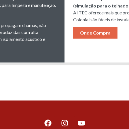
as para limpeza e manutenção.
(simulação para o telhado
A ITEC oferece mais que pro
Colonial são fáceis de insta
não propagam chamas, não
produzidas com alta
Onde Compra
 isolamento acústico e