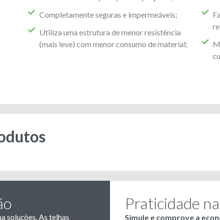
Completamente seguras e impermeáveis;
Fa
re
Utiliza uma estrutura de menor resistência
(mais leve) com menor consumo de material;
Ma
cu
rodutos
ão
Praticidade na
a soluções. As telhas
Simule e comprove a econ