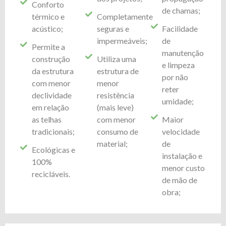
Conforto
de chamas;
térmico e
Completamente
acústico;
seguras e
Facilidade
impermeáveis;
de
Permite a
manutenção
construção
Utiliza uma
e limpeza
da estrutura
estrutura de
por não
com menor
menor
reter
declividade
resistência
umidade;
em relação
(mais leve)
as telhas
com menor
Maior
tradicionais;
consumo de
velocidade
material;
de
Ecológicas e
instalação e
100%
menor custo
recicláveis.
de mão de
obra;