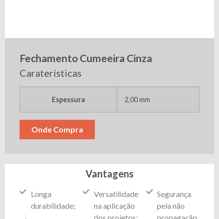
Fechamento Cumeeira Cinza
Caraterísticas
Espessura
2,00 mm
Onde Compra
Vantagens
Longa
Versatilidade
Segurança
durabilidade;
na aplicação
pela não
dos projetos;
propagação