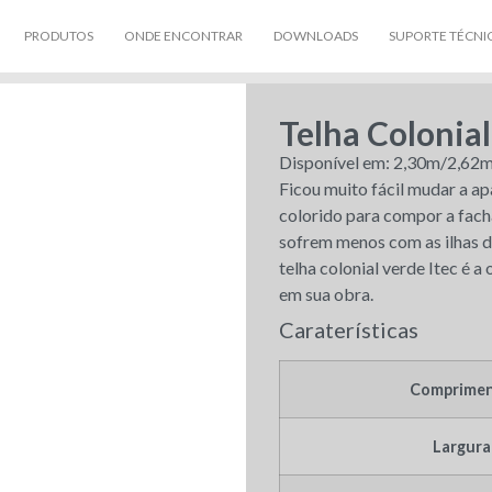
PRODUTOS
ONDE ENCONTRAR
DOWNLOADS
SUPORTE TÉCNI
Telha Colonia
Disponível em: 2,30m/2,62
Ficou muito fácil mudar a ap
colorido para compor a fach
sofrem menos com as ilhas de
telha colonial verde Itec é 
em sua obra.
Caraterísticas
Comprime
Largura