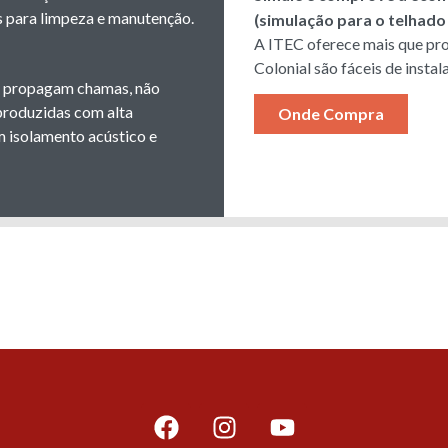
as para limpeza e manutenção.
(simulação para o telhado
A ITEC oferece mais que pro
Colonial são fáceis de insta
não propagam chamas, não
produzidas com alta
Onde Compra
 isolamento acústico e