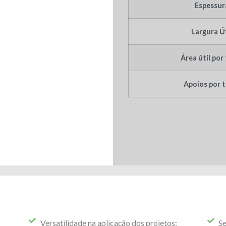
Espessur
Largura Út
Área útil por
Apoios por t
Versatilidade na aplicação dos projetos;
Se