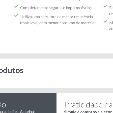
Completamente seguras e impermeáveis;
Fa
re
Utiliza uma estrutura de menor resistência
(mais leve) com menor consumo de material;
Ma
cu
rodutos
ão
Praticidade na
a soluções. As telhas
Simule e comprove a econ