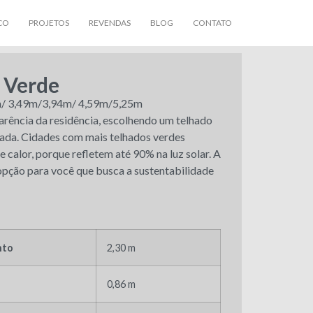
CO
PROJETOS
REVENDAS
BLOG
CONTATO
l Verde
m/ 3,49m/3,94m/ 4,59m/5,25m
arência da residência, escolhendo um telhado
ada. Cidades com mais telhados verdes
 calor, porque refletem até 90% na luz solar. A
a opção para você que busca a sustentabilidade
nto
2,30 m
0,86 m