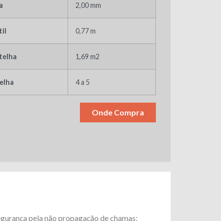
a
2,00 mm
il
0,77 m
 telha
1,69 m2
elha
4 a 5
Onde Compra
gurança pela não propagação de chamas;