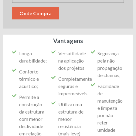
Onde Compra
Vantagens
Longa
Versatilidade
Segurança
durabilidade;
na aplicação
pela não
dos projetos;
propagação
Conforto
de chamas;
térmico e
Completamente
acústico;
seguras e
Facilidade
impermeáveis;
de
Permite a
manutenção
construção
Utiliza uma
e limpeza
da estrutura
estrutura de
por não
com menor
menor
reter
declividade
resistência
umidade;
em relação
(mais leve)