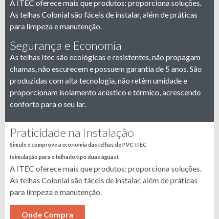
A ITEC oferece mais que produtos: proporciona soluções.
As telhas Colonial são fáceis de instalar, além de práticas
para limpeza e manutenção.
Segurança e Economia
As telhas Itec são ecológicas e resistentes, não propagam
chamas, não escurecem e possuem garantia de 5 anos. São
produzidas com alta tecnologia, não retêm umidade e
proporcionam isolamento acústico e térmico, acrescendo
conforto para o seu lar.
Praticidade na Instalação
Simule e comprove a economia das telhas de PVC ITEC
(simulação para o telhado tipo duas águas).
A ITEC oferece mais que produtos: proporciona soluções.
As telhas Colonial são fáceis de instalar, além de práticas
para limpeza e manutenção.
Onde Compra