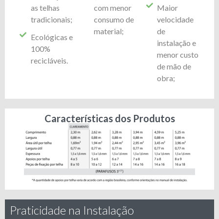
as telhas
com menor
Maior
tradicionais;
consumo de
velocidade
material;
de
Ecológicas e
instalação e
100%
menor custo
recicláveis.
de mão de
obra;
Características dos Produtos
Praticidade na Instalação