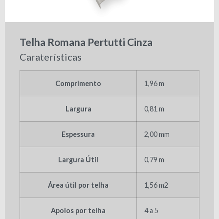
Telha Romana Pertutti Cinza
Caraterísticas
Comprimento
1,96 m
Largura
0,81 m
Espessura
2,00 mm
Largura Útil
0,79 m
Área útil por telha
1,56 m2
Apoios por telha
4 a 5