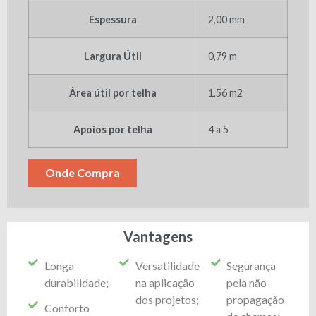
Espessura
2,00 mm
Largura Útil
0,79 m
Área útil por telha
1,56 m2
Apoios por telha
4 a 5
Onde Compra
Vantagens
Longa
Versatilidade
Segurança
durabilidade;
na aplicação
pela não
dos projetos;
propagação
Conforto