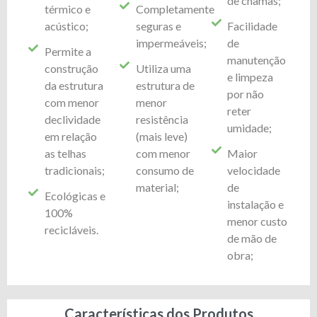
de chamas;
térmico e
Completamente
acústico;
seguras e
Facilidade
impermeáveis;
de
Permite a
manutenção
construção
Utiliza uma
e limpeza
da estrutura
estrutura de
por não
com menor
menor
reter
declividade
resistência
umidade;
em relação
(mais leve)
as telhas
com menor
Maior
tradicionais;
consumo de
velocidade
material;
de
Ecológicas e
instalação e
100%
menor custo
recicláveis.
de mão de
obra;
Características dos Produtos