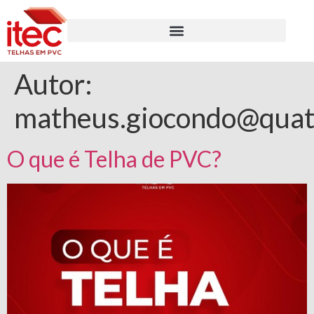
Autor:
matheus.giocondo@quat
O que é Telha de PVC?